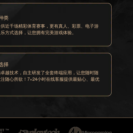
种类
提供近千场精彩体育赛事，更有真人、彩票、电子游
娱乐方式选择，让您拥有完美游戏体验。
选择
的卓越技术，自主研发了全套终端应用，让您随时随
注随心所欲！7×24小时在线客服提供最贴心、最优
。