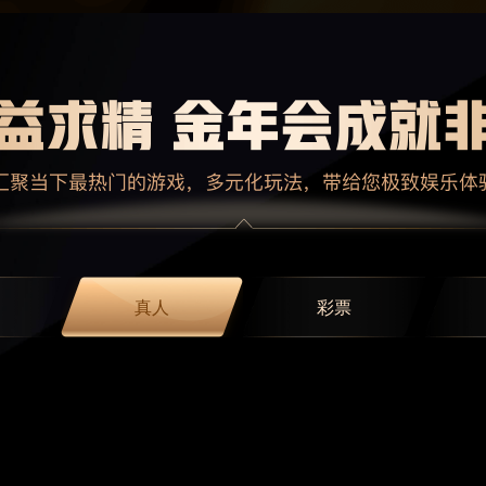
真人
彩票