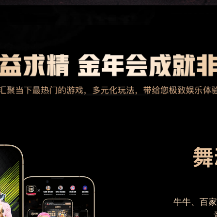
牛牛、百家