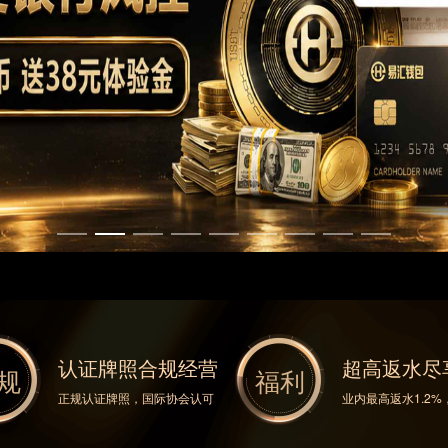
认证牌照合规经营
超高返水尽
规
福利
正规认证牌照，国际协会认可
业内最高返水1.2%