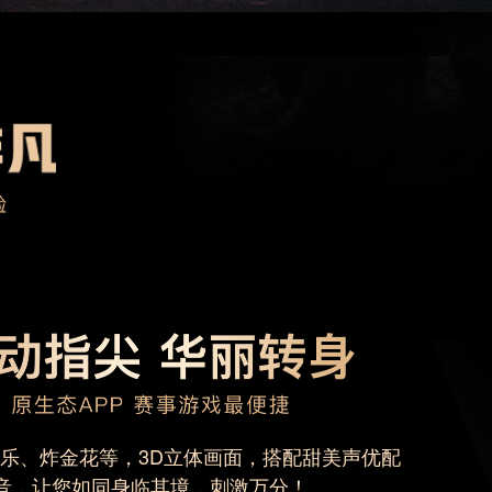
乐、炸金花等，3D立体画面，搭配甜美声优配
音，让您如同身临其境，刺激万分！